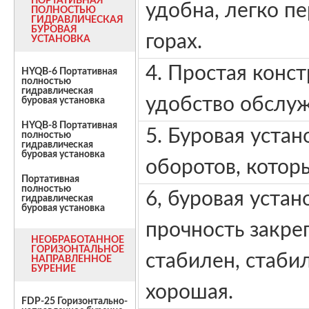
ПОРТАТИВНАЯ
удобна, легко п
ПОЛНОСТЬЮ
ГИДРАВЛИЧЕСКАЯ
БУРОВАЯ
горах.
УСТАНОВКА
4. Простая конс
HYQB-6 Портативная
полностью
гидравлическая
удобство обслуж
буровая установка
HYQB-8 Портативная
5. Буровая уста
полностью
гидравлическая
буровая установка
оборотов, котор
Портативная
полностью
6, буровая устан
гидравлическая
буровая установка
прочность закре
НЕОБРАБОТАННОЕ
ГОРИЗОНТАЛЬНОЕ
стабилен, стаби
НАПРАВЛЕННОЕ
БУРЕНИЕ
хорошая.
FDP-25 Горизонтально-