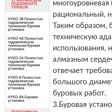
УСТАНОВКА ДЛЯ
многоуровневая 
ПОДЗЕМНОГО
ТУННЕЛЯ
рациональный, 
HYKD-3B Полностью
гидравлическая
Таким образом, 
туннельная буровая
установка
техническую ада
HYKD-4A Полностью
гидравлическая
туннельная буровая
использования, 
установка
алмазным сердеч
HYKD-5A Полностью
гидравлическая
туннельная буровая
отвечает требов
установка
HYKD-8 Полностью
большого диаме
гидравлическая
туннельная буровая
установка
буровых работ.
HYKD-8A Буровая
установка
3.Буровая устано