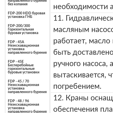
направленного бурения
без копания
необходимости а
FDP-200 HDD буровая
11. Гидравличес
установка ГНБ
FDP-200/300
масляным насосо
Горизонтальная
буровая установка
работает, масло
FDP - 45A
Неэкскавационная
установка
быть доставлен
направленного бурения
ручного насоса, 
FDP - 45E
Бесперебойные
горизонтальные
буровые установки
вытаскивается, 
FDP - 45 / 70
погребением.
Неэкскавационная
установка
направленного бурения
12. Краны осна
FDP - 48 / 96
Неэкскавационная
обеспечения пла
установка
направленного бурения