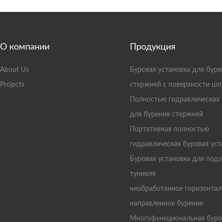
О компании
Продукция
About Us
Буровая установка для буре
Projects
стержней с поверхности ш
Полностью гидравлическая 
для бурения стержней
Портативная полностью
гидравлическая буровая уст
Буровая установка для под
туннеля
необработанное горизонтал
направленное бурение
Многофункциональная буро