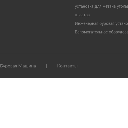
установка для метана угол
пластов
Инженерная буровая устано
Вспомогательное оборудов
Буровая Машина
Контакты
|