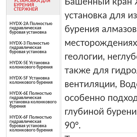
Башенный кран X
УСТАНОВКА ДЛЯ
БУРЕНИЯ
СТЕРЖНЕЙ
установка для и
HYDX-2A Полностью
бурения алмазов
гидравлическая
буровая установка
месторождениях
HYDX-3 Полностью
гидравлическая
буровая установка
геологии, неглуб
HYDX-5E Установка
колонкового бурения
также для гидро
HYDX-5F Установка
вентиляции, Вод
колонкового бурения
HYDX-6E Полностью
особенно подход
гидравлическая
установка колонкового
бурения
глубиной бурени
HYDX-6F Полностью
гидравлическая
90°.
буровая установка
колонкового бурения