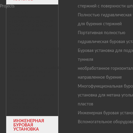
Projects
стержней с поверхности ш
HMC-800
Полностью гидравлическая 
Автомобильная
многофункциональная
для бурения стержней
буровая установка для
добычи угольного
Портативная полностью
метана
гидравлическая буровая уст
MD-
500Многофункциональная
Буровая установка для под
буровая установка
туннеля
MD-
750Многофункциональная
необработанное горизонтал
буровая установка на
угольный метан на
направленное бурение
гусеничном ходу
Многофункциональная буро
MD-900
Многофункциональная
установка для метана угол
буровая установка на
угольный метан на
пластов
гусеничном ходу
Инженерная буровая устано
ИНЖЕНЕРНАЯ
Вспомогательное оборудов
БУРОВАЯ
УСТАНОВКА