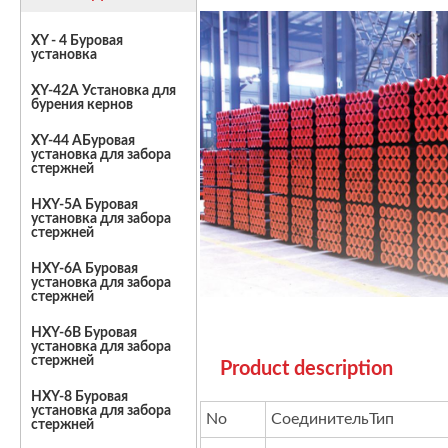
XY - 4 Буровая
установка
XY-42A Установка для
бурения кернов
XY-44 AБуровая
установка для забора
стержней
HXY-5A Буровая
установка для забора
стержней
HXY-6A Буровая
установка для забора
стержней
HXY-6B Буровая
установка для забора
стержней
Product description
HXY-8 Буровая
установка для забора
No
СоединительТип
стержней