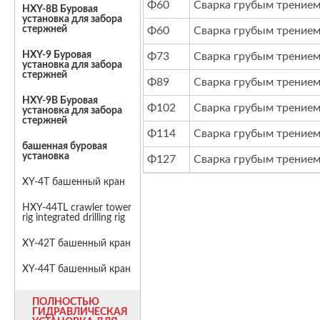
Φ60
Сварка грубым трение
HXY-8B Буровая
установка для забора
стержней
Φ60
Сварка грубым трение
HXY-9 Буровая
Φ73
Сварка грубым трение
установка для забора
стержней
Φ89
Сварка грубым трение
HXY-9B Буровая
Φ102
Сварка грубым трение
установка для забора
стержней
Φ114
Сварка грубым трение
башенная буровая
установка
Φ127
Сварка грубым трение
XY-4T башенный кран
HXY-44TL crawler tower
rig integrated drilling rig
XY-42T башенный кран
XY-44T башенный кран
ПОЛНОСТЬЮ
ГИДРАВЛИЧЕСКАЯ