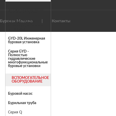
GM-20A Инженерная
буровая установка
Буровая Машина
Контакты
|
GYD-20 GM-20A
Инженерная буровая
установка
GYD-20L Инженерная
буровая установка
Серия GYD -
Полностью
гидравлические
многофункциональные
буровые установки
ВСПОМОГАТЕЛЬНОЕ
ОБОРУДОВАНИЕ
Буровой насос
Бурильная труба
Серия Q